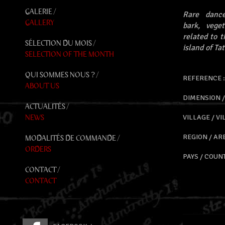
GALERIE /
Rare danc
GALLERY
bark, veget
related to t
SÉLECTION DU MOIS /
island of Ta
SELECTION OF THE MONTH
QUI SOMMES NOUS ? /
REFERENCE :
ABOUT US
DIMENSION / S
ACTUALITÉS /
NEWS
VILLAGE / VIL
REGION / AREA
MODALITÉS DE COMMANDE /
ORDERS
PAYS / COUNT
CONTACT /
CONTACT