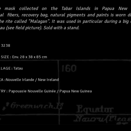
e mask collected on the Tabar Islands in Papua New 
al fibers, recovery bag, natural pigments and paints is worn 
he rite called "Malagan". It was used in particular during a bi
tau (see field picture). Sold with a stand.
 3238
IZE : Env. 28 x 38 x 85 cm
LAGE : Tatau
 :Nouvelle Irlande / New Ireland
RY : Papouasie Nouvelle Guinée / Papua New Guinea