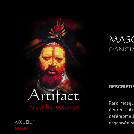
MASQ
DANCI
DESCRIPTIF
Rare masqu
écorce, fib
cérémoniell
ACCUEIL /
organisée su
HOME