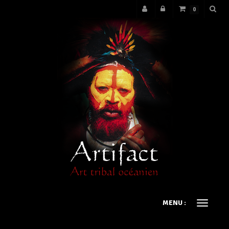
0
MENU :
Ouvrir
le
menu